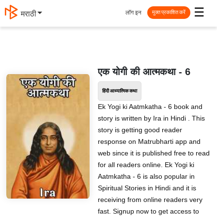
☰
लॉग इन
मराठी
मुक्त प्रकाशित करें
एक योगी की आत्मकथा - 6
हिंदी आध्यात्मिक कथा
Ek Yogi ki Aatmkatha - 6 book and
story is written by Ira in Hindi . This
story is getting good reader
response on Matrubharti app and
web since it is published free to read
for all readers online. Ek Yogi ki
Aatmkatha - 6 is also popular in
Spiritual Stories in Hindi and it is
receiving from online readers very
fast. Signup now to get access to