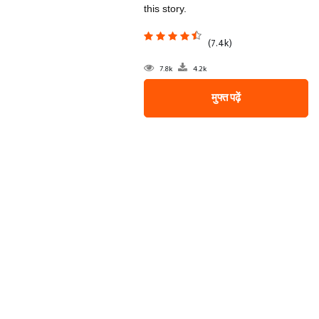
this story.
(7.4k)
7.8k
4.2k
मुफ्त पढ़ें