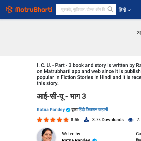
हिंदी
आ
I. C. U. - Part - 3 book and story is written by
on Matrubharti app and web since it is published 
popular in Fiction Stories in Hindi and it is r
this story.
आई-सी-यू - भाग 3
Ratna Pandey
द्वारा
हिंदी फिक्शन कहानी
6.5k
3.7k
Downloads
7.
Writen by
Ca
Ratna Pandey
फि