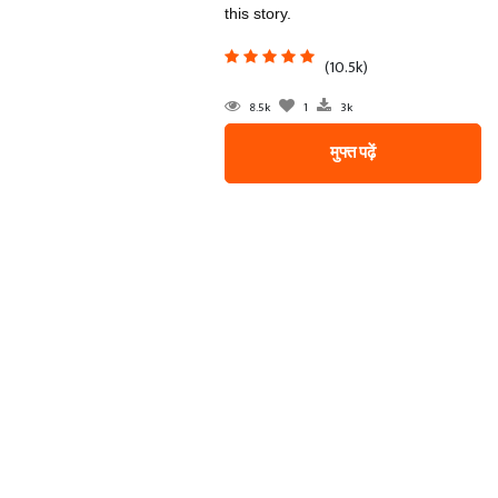
this story.
(10.5k)
8.5k
1
3k
मुफ्त पढ़ें