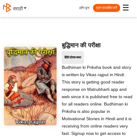
☰
लॉग इन
मराठी
मुक्त प्रकाशित करें
बुद्धिमान की परीक्षा
हिंदी प्रेरक कथा
Budhiman ki Priksha book and story
is written by Vikas rajput in Hindi .
This story is getting good reader
response on Matrubharti app and
web since it is published free to read
for all readers online. Budhiman ki
Priksha is also popular in
Motivational Stories in Hindi and it is
receiving from online readers very
fast. Signup now to get access to