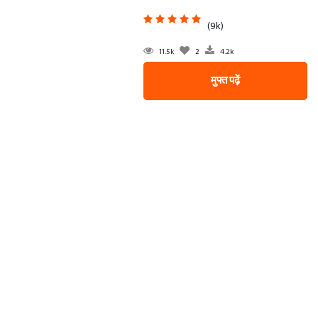
(9k)
11.5k
2
4.2k
मुफ्त पढ़ें