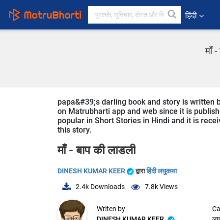
हिंदी
माँ
papa&#39;s darling book and story is written by
on Matrubharti app and web since it is publish
popular in Short Stories in Hindi and it is rec
this story.
माँ - बाप की लाडली
DINESH KUMAR KEER
द्वारा
हिंदी लघुकथा
2.4k
Downloads
7.8k
Views
Writen by
Ca
DINESH KUMAR KEER
लघ