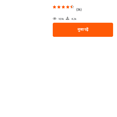
(3k)
10.1k
4.2k
मुफ्त पढ़ें