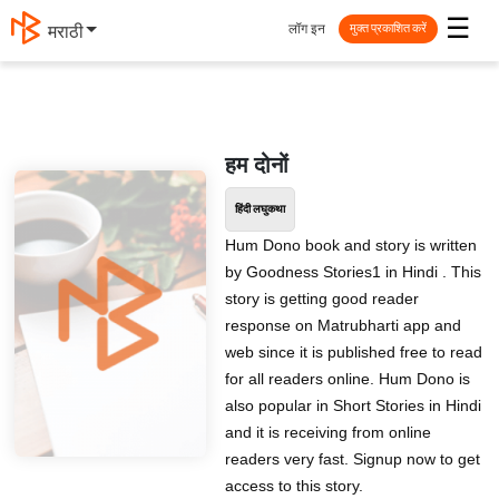
☰
लॉग इन
मराठी
मुक्त प्रकाशित करें
हम दोनों
हिंदी लघुकथा
Hum Dono book and story is written
by Goodness Stories1 in Hindi . This
story is getting good reader
response on Matrubharti app and
web since it is published free to read
for all readers online. Hum Dono is
also popular in Short Stories in Hindi
and it is receiving from online
readers very fast. Signup now to get
access to this story.