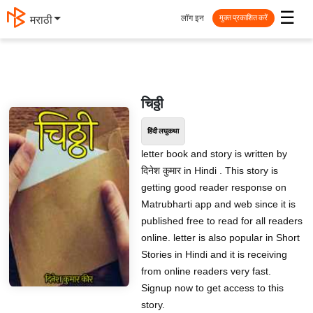
☰
लॉग इन
मराठी
मुक्त प्रकाशित करें
चिठ्ठी
हिंदी लघुकथा
letter book and story is written by
दिनेश कुमार in Hindi . This story is
getting good reader response on
Matrubharti app and web since it is
published free to read for all readers
online. letter is also popular in Short
Stories in Hindi and it is receiving
from online readers very fast.
Signup now to get access to this
story.