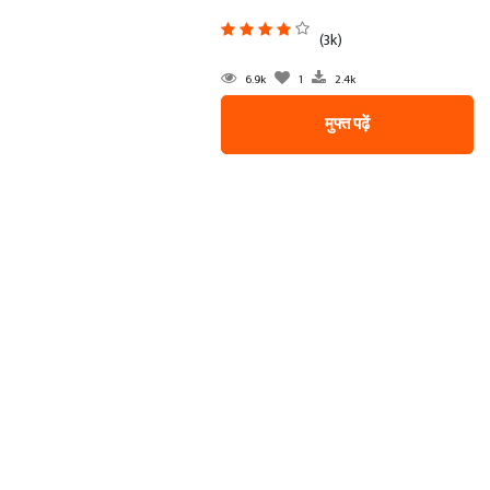
(3k)
6.9k
1
2.4k
मुफ्त पढ़ें