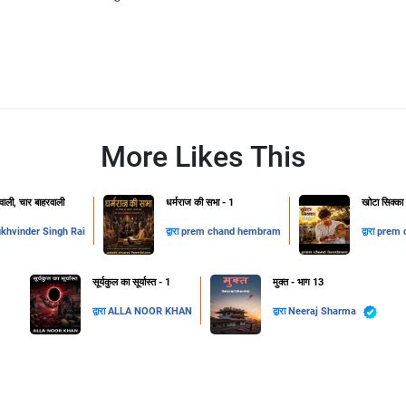
More Likes This
ाली, चार बाहरवाली
धर्मराज की सभा - 1
खोटा सिक्का
khvinder Singh Rai
द्वारा
prem chand hembram
द्वारा
prem 
सूर्यकुल का सूर्यास्त - 1
मुक्त - भाग 13
द्वारा
ALLA NOOR KHAN
द्वारा
Neeraj Sharma