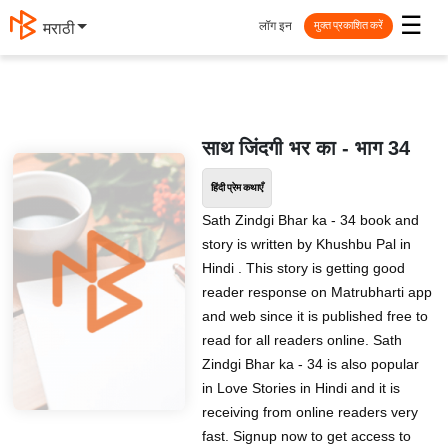
☰
लॉग इन
मराठी
मुक्त प्रकाशित करें
साथ जिंदगी भर का - भाग 34
हिंदी प्रेम कथाएँ
Sath Zindgi Bhar ka - 34 book and
story is written by Khushbu Pal in
Hindi . This story is getting good
reader response on Matrubharti app
and web since it is published free to
read for all readers online. Sath
Zindgi Bhar ka - 34 is also popular
in Love Stories in Hindi and it is
receiving from online readers very
fast. Signup now to get access to