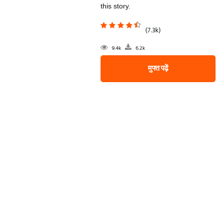
this story.
(7.3k)
9.4k
6.2k
मुफ्त पढ़ें