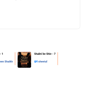
 - 1
Shakti ke Shiv - 7
en Shaikh
द्वारा
sheetal