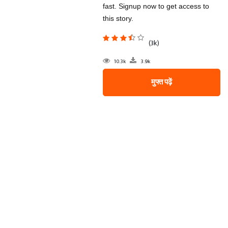
fast. Signup now to get access to
this story.
(3k)
10.3k
3.9k
मुफ्त पढ़ें