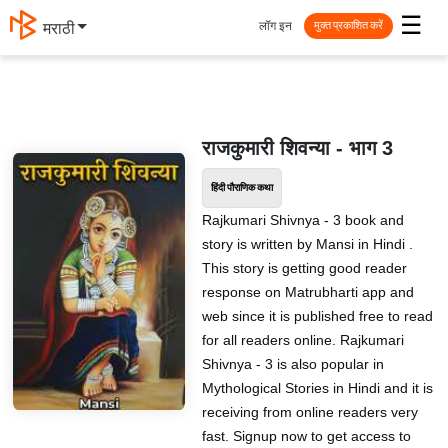
☰
लॉग इन
मराठी
मुक्त प्रकाशित करें
राजकुमारी शिवन्या - भाग 3
हिंदी पौराणिक कथा
Rajkumari Shivnya - 3 book and
story is written by Mansi in Hindi .
This story is getting good reader
response on Matrubharti app and
web since it is published free to read
for all readers online. Rajkumari
Shivnya - 3 is also popular in
Mythological Stories in Hindi and it is
receiving from online readers very
fast. Signup now to get access to