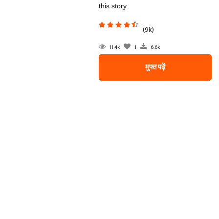
this story.
(9k)
11.4k
1
6.6k
मुफ्त पढ़ें