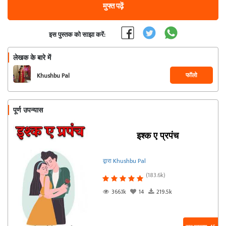
मुफ्त पढ़ें
इस पुस्तक को साझा करें:
लेखक के बारे में
फॉलो
Khushbu Pal
पूर्ण उपन्यास
इश्क ए प्रपंच
द्वारा Khushbu Pal
(183.6k)
366.1k
14
219.5k