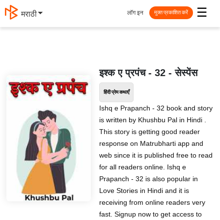
☰
लॉग इन
मराठी
मुक्त प्रकाशित करें
इश्क ए प्रपंच - 32 - सेस्पेंस
हिंदी प्रेम कथाएँ
Ishq e Prapanch - 32 book and story
is written by Khushbu Pal in Hindi .
This story is getting good reader
response on Matrubharti app and
web since it is published free to read
for all readers online. Ishq e
Prapanch - 32 is also popular in
Love Stories in Hindi and it is
receiving from online readers very
fast. Signup now to get access to