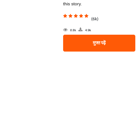
this story.
(6k)
8.8k
4.9k
मुफ्त पढ़ें