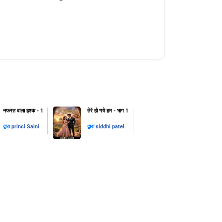
नफरत वाला इश्क - 1
तेरे हो गये हम - भाग 1
द्वारा
princi Saini
द्वारा
siddhi patel