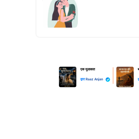
एक मुलाकात
ब
द्वारा
Raaz Anjan
द