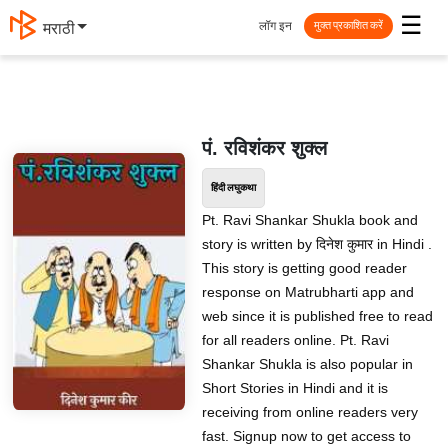
☰
लॉग इन
मराठी
मुक्त प्रकाशित करें
पं. रविशंकर शुक्ल
हिंदी लघुकथा
Pt. Ravi Shankar Shukla book and
story is written by दिनेश कुमार in Hindi .
This story is getting good reader
response on Matrubharti app and
web since it is published free to read
for all readers online. Pt. Ravi
Shankar Shukla is also popular in
Short Stories in Hindi and it is
receiving from online readers very
fast. Signup now to get access to