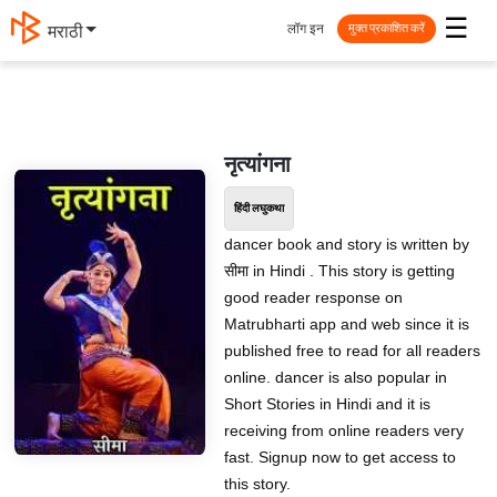
☰
लॉग इन
मराठी
मुक्त प्रकाशित करें
नृत्यांगना
हिंदी लघुकथा
dancer book and story is written by
सीमा in Hindi . This story is getting
good reader response on
Matrubharti app and web since it is
published free to read for all readers
online. dancer is also popular in
Short Stories in Hindi and it is
receiving from online readers very
fast. Signup now to get access to
this story.