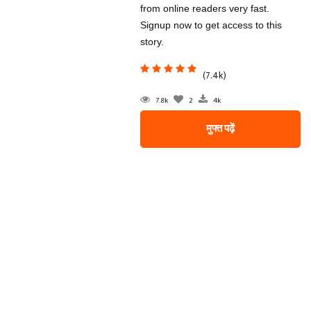
from online readers very fast.
Signup now to get access to this
story.
(7.4k)
7.8k
2
4k
मुफ्त पढ़ें