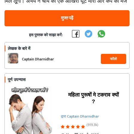
मिल लूूंगा। अभय ने चाय की एक आखिरी घूंट मारी और कप को मेज
मुफ्त पढ़ें
इस पुस्तक को साझा करें:
लेखक के बारे में
फॉलो
Captain Dharnidhar
पूर्ण उपन्यास
महिला पुरूषों मे टकराव क्यों
?
द्वारा Captain Dharnidhar
(919.3k)