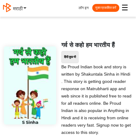
☰
लॉग इन
मराठी
मुक्त प्रकाशित करें
गर्व से कहो हम भारतीय हैं
हिंदी कुछ भी
Be Proud Indian book and story is
written by Shakuntala Sinha in Hindi
. This story is getting good reader
response on Matrubharti app and
web since it is published free to read
for all readers online. Be Proud
Indian is also popular in Anything in
Hindi and it is receiving from online
readers very fast. Signup now to get
access to this story.