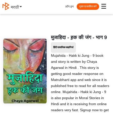
☰
लॉग इन
मराठी
मुक्त प्रकाशित करें
मुजाहिदा - ह़क की जंग - भाग 9
हिंदी सामाजिक कहानियां
Mujahida - Hakk ki Jung - 9 book
and story is written by Chaya
Agarwal in Hindi . This story is
getting good reader response on
Matrubharti app and web since it is
published free to read for all readers
online. Mujahida - Hakk ki Jung - 9
is also popular in Moral Stories in
Hindi and it is receiving from online
readers very fast. Signup now to get