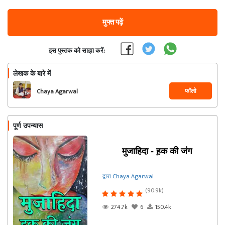
मुफ्त पढ़ें
इस पुस्तक को साझा करें:
लेखक के बारे में
फॉलो
Chaya Agarwal
पूर्ण उपन्यास
मुजाहिदा - ह़क की जंग
द्वारा Chaya Agarwal
(90.9k)
274.7k
6
150.4k