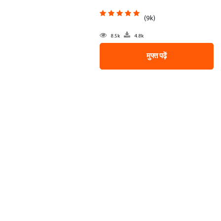
(9k)
8.5k
4.8k
मुफ्त पढ़ें