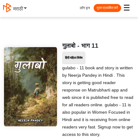
☰
लॉग इन
मराठी
मुक्त प्रकाशित करें
गुलाबो - भाग 11
हिंदी महिला विशेष
gulabo - 11 book and story is written
by Neerja Pandey in Hindi . This
story is getting good reader
response on Matrubharti app and
web since it is published free to read
for all readers online. gulabo - 11 is
also popular in Women Focused in
Hindi and it is receiving from online
readers very fast. Signup now to get
access to this story.