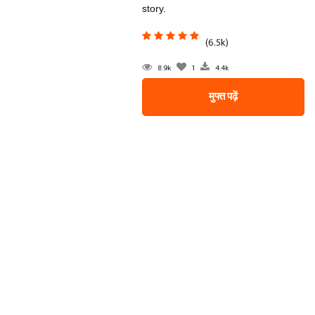
story.
(6.5k)
8.9k
1
4.4k
मुफ्त पढ़ें