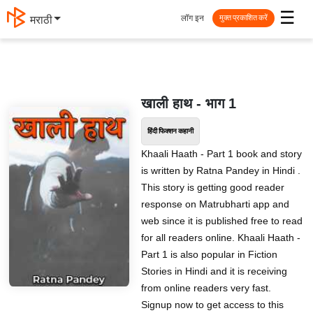
☰
लॉग इन
मराठी
मुक्त प्रकाशित करें
खाली हाथ - भाग 1
हिंदी फिक्शन कहानी
Khaali Haath - Part 1 book and story
is written by Ratna Pandey in Hindi .
This story is getting good reader
response on Matrubharti app and
web since it is published free to read
for all readers online. Khaali Haath -
Part 1 is also popular in Fiction
Stories in Hindi and it is receiving
from online readers very fast.
Signup now to get access to this