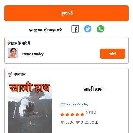
मुफ्त पढ़ें
इस पुस्तक को साझा करें:
लेखक के बारे में
फॉलो
Ratna Pandey
पूर्ण उपन्यास
खाली हाथ
द्वारा Ratna Pandey
(45.5k)
58.3k
3
30.6k