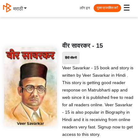
☰
लॉग इन
मराठी
मुक्त प्रकाशित करें
वीर सावरकर - 15
हिंदी जीवनी
Veer Savarkar - 15 book and story is
written by Veer Savarkar in Hindi .
This story is getting good reader
response on Matrubharti app and
web since it is published free to read
for all readers online. Veer Savarkar
- 15 is also popular in Biography in
Hindi and it is receiving from online
readers very fast. Signup now to get
access to this story.