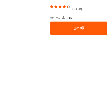
(10.5k)
7.5k
3.8k
मुफ्त पढ़ें