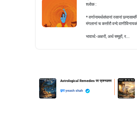
श्लोक :
* वर्णानामर्थसंघानां रसानां छन्दसाम
मंगलानां च कर्त्तारौ वन्दे वाणीविन
भावार्थ:-अक्षरों, अर्थ समूहों, र...
Astrological Remedies पर प्रश्नउत्तर
द्वारा
yeash shah