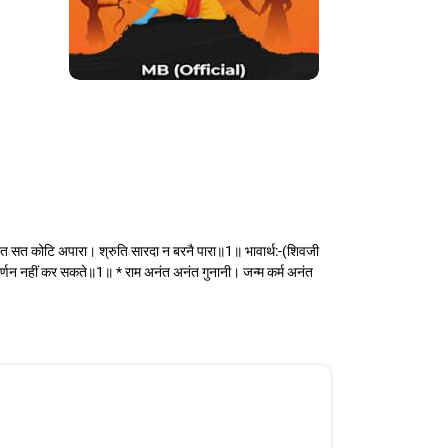
रित सत कोटि अपारा। श्रुति सारदा न बरनै पारा॥1॥ भावार्थ:-(शिवजी
नका वर्णन नहीं कर सकते॥1॥ * राम अनंत अनंत गुनानी। जन्म कर्म अनंत