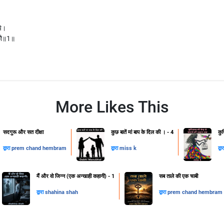
पि।
ायकौ॥1॥
More Likes This
सदगुरू और सत दीक्षा
कुछ बातें मां बाप के दिल की । - 4
कु
द्वारा
prem chand hembram
द्वारा
miss k
द्वा
मैं और वो जिन्न (एक अन्खाही कहानी) - 1
सब ताले की एक चाबी
द्वारा
shahina shah
द्वारा
prem chand hembram