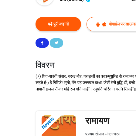
पढ़ें पूरी कहानी
मोबाईल पर डाऊनल
विवरण
(7) शिव-पार्वती संवाद, गरुड़ मोह, गरुड़जी का काकभुशुण्डि से राम
कहते हैं-) हे गिरिजे! सुनो, मैंने यह उज्ज्वल कथा, जैसी मेरी बुद्धि
नामानी॥जल सीकर महि रज गनि जाहीं। रघुपति चरित न बरनि सिराहीं॥2॥ भा
रामायण
Novels
प्रथम सोपान-मंगलाचरण