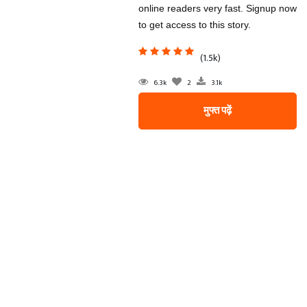
online readers very fast. Signup now
to get access to this story.
(1.5k)
6.3k
2
3.1k
मुफ्त पढ़ें