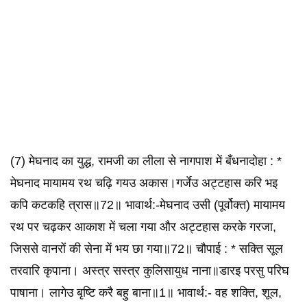
(7) मेघनाद का युद्ध, रामजी का लीला से नागपाश में बँधनादोहा : *
मेघनाद मायामय रथ चढ़ि गयउ अकास।गर्जेउ अट्टहास करि भइ
कपि कटकहि त्रास॥72॥ भावार्थ:-मेघनाद उसी (पूर्वोक्त) मायामय
रथ पर चढ़कर आकाश में चला गया और अट्टहास करके गरजा,
जिससे वानरों की सेना में भय छा गया॥72॥ चौपाई : * सक्ति सूल
तरवारि कृपाना। अस्त्र सस्त्र कुलिसायुध नाना॥डारइ परसु परिघ
पाषाना। लागेउ बृष्टि करै बहु बाना॥1॥ भावार्थ:- वह शक्ति, शूल,