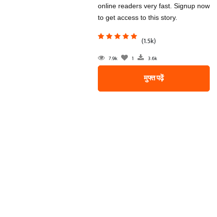
online readers very fast. Signup now
to get access to this story.
(1.5k)
7.9k
1
3.6k
मुफ्त पढ़ें