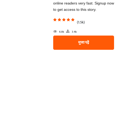
online readers very fast. Signup now
to get access to this story.
(1.5k)
6.8k
3.4k
मुफ्त पढ़ें