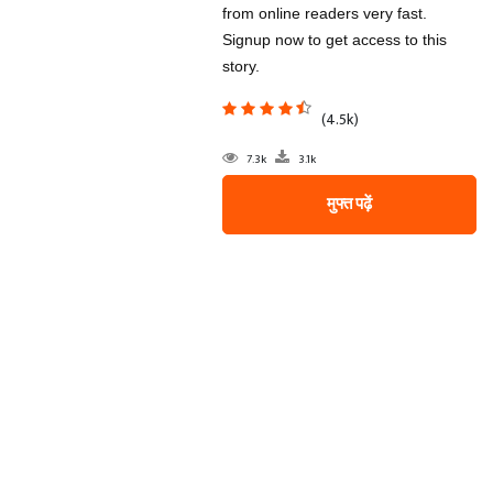
from online readers very fast.
Signup now to get access to this
story.
(4.5k)
7.3k
3.1k
मुफ्त पढ़ें