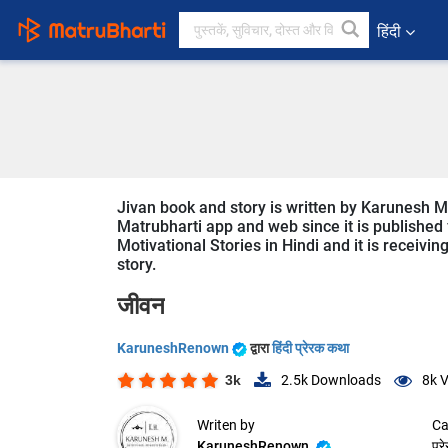
हिंदी
Jivan book and story is written by Karunesh Ma
Matrubharti app and web since it is published f
Motivational Stories in Hindi and it is receivi
story.
जीवन
KaruneshRenown
द्वारा
हिंदी प्रेरक कथा
3k
2.5k
Downloads
8k
V
Writen by
Ca
KaruneshRenown
प्