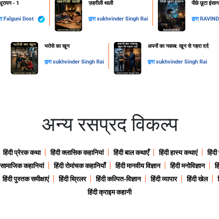
ूरापन - 1
ज़हरीली थाली
पीछे छूटा इंसा
ारा
Falguni Dost
द्वारा
sukhvinder Singh Rai
द्वारा
RAVIN
​भरोसे का खून
अपनों का नकाब: खून से गहरा दर्द
द्वारा
sukhvinder Singh Rai
द्वारा
sukhvinder Singh Rai
अन्य रसप्रद विकल्प
हिंदी प्रेरक कथा
हिंदी क्लासिक कहानियां
हिंदी बाल कथाएँ
हिंदी हास्य कथाएं
हिंदी
ी सामाजिक कहानियां
हिंदी रोमांचक कहानियाँ
हिंदी मानवीय विज्ञान
हिंदी मनोविज्ञान
हि
हिंदी पुस्तक समीक्षाएं
हिंदी थ्रिलर
हिंदी कल्पित-विज्ञान
हिंदी व्यापार
हिंदी खेल
हिंदी क्राइम कहानी