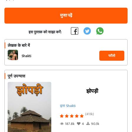
मुफ्त पढ़ें
इस पुस्तक को साझा करें:
लेखक के बारे में
फॉलो
Shakti
पूर्ण उपन्यास
झोपड़ी
द्वारा Shakti
(41.1k)
187.8k
4
90.3k