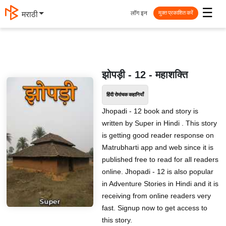
☰
लॉग इन
मराठी
मुक्त प्रकाशित करें
झोपड़ी - 12 - महाशक्ति
हिंदी रोमांचक कहानियाँ
Jhopadi - 12 book and story is
written by Super in Hindi . This story
is getting good reader response on
Matrubharti app and web since it is
published free to read for all readers
online. Jhopadi - 12 is also popular
in Adventure Stories in Hindi and it is
receiving from online readers very
fast. Signup now to get access to
this story.