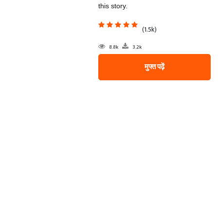
this story.
(1.5k)
8.8k
3.2k
मुफ्त पढ़ें