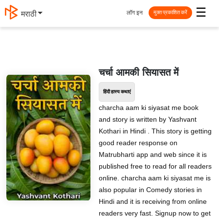
☰
लॉग इन
मराठी
मुक्त प्रकाशित करें
चर्चा आमकी सियासत में
हिंदी हास्य कथाएं
charcha aam ki siyasat me book
and story is written by Yashvant
Kothari in Hindi . This story is getting
good reader response on
Matrubharti app and web since it is
published free to read for all readers
online. charcha aam ki siyasat me is
also popular in Comedy stories in
Hindi and it is receiving from online
readers very fast. Signup now to get