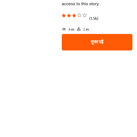
access to this story.
(1.5k)
6.6k
2.8k
मुफ्त पढ़ें