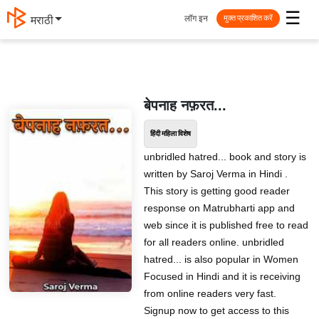
☰
लॉग इन
मराठी
मुक्त प्रकाशित करें
बेपनाह नफ़रत...
हिंदी महिला विशेष
unbridled hatred... book and story is
written by Saroj Verma in Hindi .
This story is getting good reader
response on Matrubharti app and
web since it is published free to read
for all readers online. unbridled
hatred... is also popular in Women
Focused in Hindi and it is receiving
from online readers very fast.
Signup now to get access to this