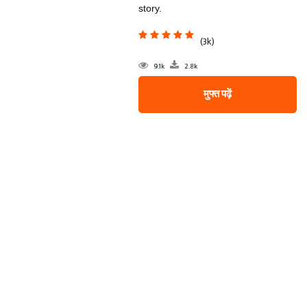
story.
(3k)
9.1k
2.8k
मुफ्त पढ़ें