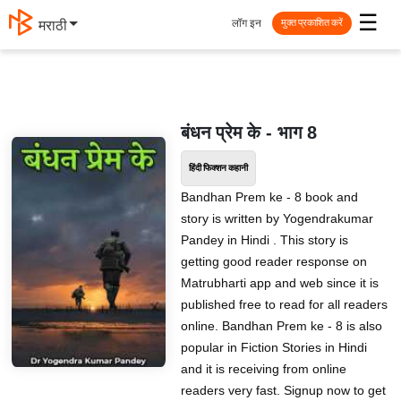
☰
लॉग इन
मराठी
मुक्त प्रकाशित करें
बंधन प्रेम के - भाग 8
हिंदी फिक्शन कहानी
Bandhan Prem ke - 8 book and
story is written by Yogendrakumar
Pandey in Hindi . This story is
getting good reader response on
Matrubharti app and web since it is
published free to read for all readers
online. Bandhan Prem ke - 8 is also
popular in Fiction Stories in Hindi
and it is receiving from online
readers very fast. Signup now to get