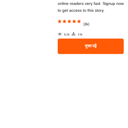
online readers very fast. Signup now
to get access to this story.
(3k)
6.2k
3.1k
मुफ्त पढ़ें