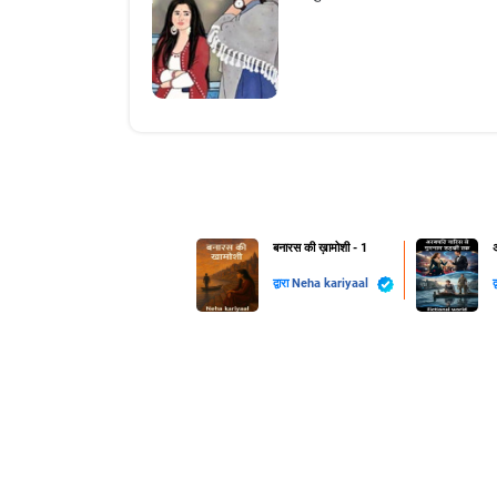
बनारस की ख़ामोशी - 1
द्वारा
Neha kariyaal
द