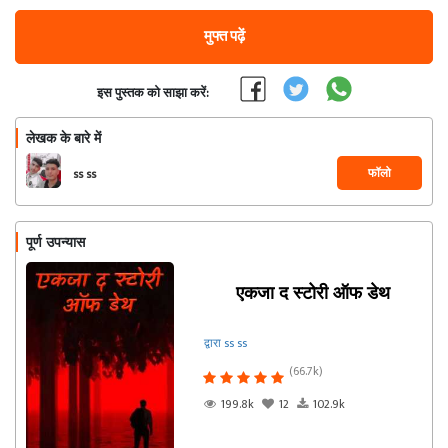
मुफ्त पढ़ें
इस पुस्तक को साझा करें:
लेखक के बारे में
फॉलो
ss ss
पूर्ण उपन्यास
एकजा द स्टोरी ऑफ डेथ
द्वारा ss ss
(66.7k)
199.8k
12
102.9k