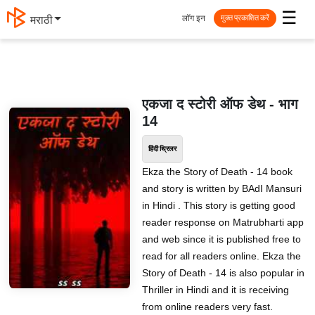
☰
लॉग इन
मराठी
मुक्त प्रकाशित करें
एकजा द स्टोरी ऑफ डेथ - भाग
14
हिंदी थ्रिलर
Ekza the Story of Death - 14 book
and story is written by BAdI Mansuri
in Hindi . This story is getting good
reader response on Matrubharti app
and web since it is published free to
read for all readers online. Ekza the
Story of Death - 14 is also popular in
Thriller in Hindi and it is receiving
from online readers very fast.