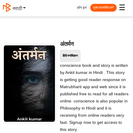
☰
लॉग इन
मराठी
मुक्त प्रकाशित करें
अंतर्मन
हिंदी मनोविज्ञान
conscience book and story is written
by Ankit kumar in Hindi . This story
is getting good reader response on
Matrubharti app and web since it is
published free to read for all readers
online. conscience is also popular in
Philosophy in Hindi and it is
receiving from online readers very
fast. Signup now to get access to
this story.