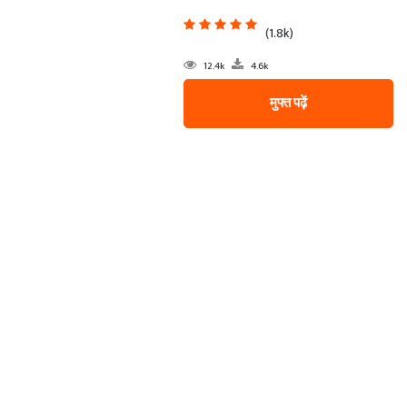
(1.8k)
12.4k
4.6k
मुफ्त पढ़ें