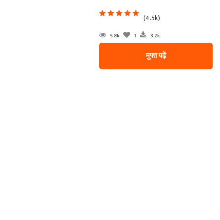
(4.5k)
5.8k
1
3.2k
मुफ्त पढ़ें