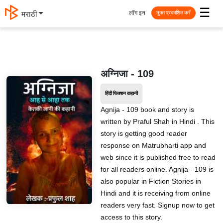
☰
लॉग इन
मराठी
मुक्त प्रकाशित करें
अग्निजा - 109
हिंदी फिक्शन कहानी
Agnija - 109 book and story is
written by Praful Shah in Hindi . This
story is getting good reader
response on Matrubharti app and
web since it is published free to read
for all readers online. Agnija - 109 is
also popular in Fiction Stories in
Hindi and it is receiving from online
readers very fast. Signup now to get
access to this story.