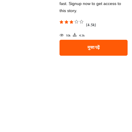
fast. Signup now to get access to
this story.
(4.5k)
10k
4.3k
मुफ्त पढ़ें