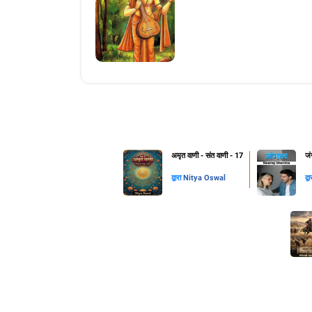
अमृत वाणी - संत वाणी - 17
जं
द्वारा
Nitya Oswal
द्व