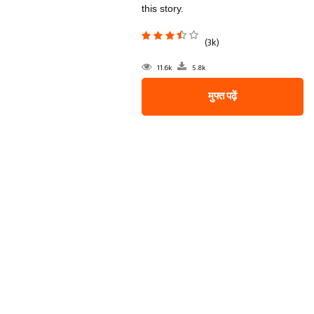
this story.
(3k)
11.6k
5.8k
मुफ्त पढ़ें