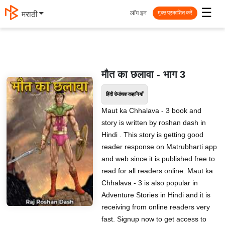
☰
लॉग इन
मराठी
मुक्त प्रकाशित करें
मौत का छलावा - भाग 3
हिंदी रोमांचक कहानियाँ
Maut ka Chhalava - 3 book and
story is written by roshan dash in
Hindi . This story is getting good
reader response on Matrubharti app
and web since it is published free to
read for all readers online. Maut ka
Chhalava - 3 is also popular in
Adventure Stories in Hindi and it is
receiving from online readers very
fast. Signup now to get access to