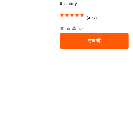
this story.
(4.5k)
8k
4.1k
मुफ्त पढ़ें