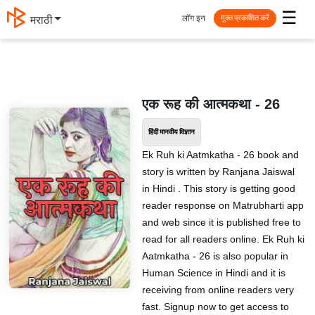
☰
लॉग इन
मराठी
मुक्त प्रकाशित करें
एक रूह की आत्मकथा - 26
हिंदी मानवीय विज्ञान
Ek Ruh ki Aatmkatha - 26 book and
story is written by Ranjana Jaiswal
in Hindi . This story is getting good
reader response on Matrubharti app
and web since it is published free to
read for all readers online. Ek Ruh ki
Aatmkatha - 26 is also popular in
Human Science in Hindi and it is
receiving from online readers very
fast. Signup now to get access to