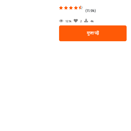
(11.9k)
12.1k
2
4k
मुफ्त पढ़ें