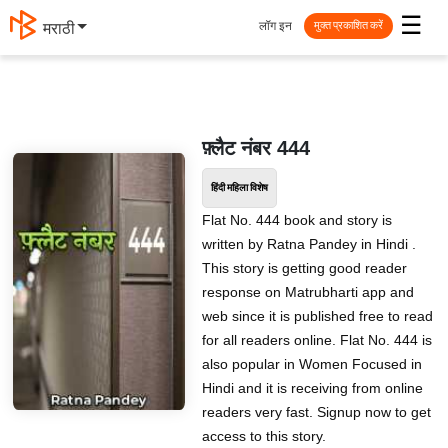
☰
लॉग इन
मराठी
मुक्त प्रकाशित करें
फ़्लैट नंबर 444
हिंदी महिला विशेष
Flat No. 444 book and story is
written by Ratna Pandey in Hindi .
This story is getting good reader
response on Matrubharti app and
web since it is published free to read
for all readers online. Flat No. 444 is
also popular in Women Focused in
Hindi and it is receiving from online
readers very fast. Signup now to get
access to this story.