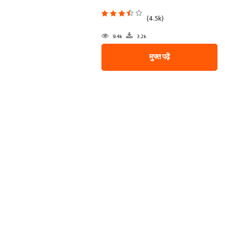
(4.5k)
9.4k
3.2k
मुफ्त पढ़ें