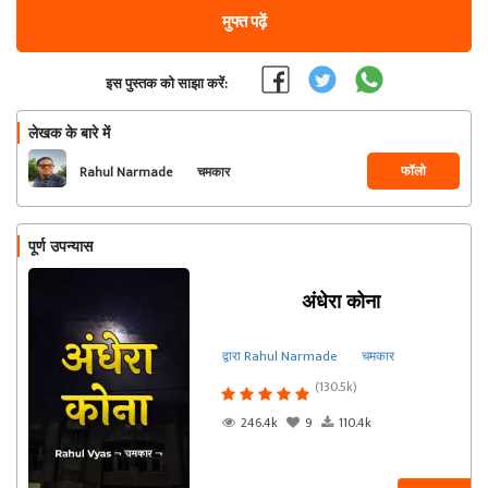
मुफ्त पढ़ें
इस पुस्तक को साझा करें:
लेखक के बारे में
फॉलो
Rahul Narmade ¬ चमकार
¬
पूर्ण उपन्यास
अंधेरा कोना
द्वारा Rahul Narmade ¬ चमकार ¬
(130.5k)
246.4k
9
110.4k