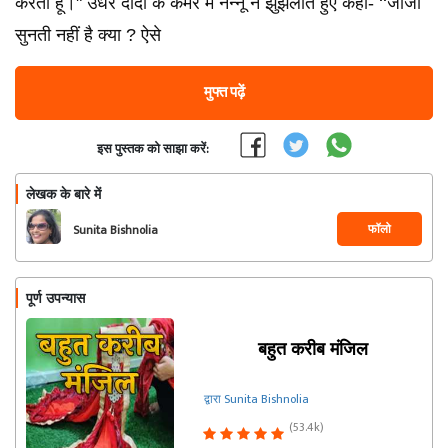
करती हूँ।" उधर दादी के कमरे में नन्नू ने झुंझलाते हुए कहा- ‘‘जीजी
सुनती नहीं है क्या ? ऐसे
मुफ्त पढ़ें
इस पुस्तक को साझा करें:
लेखक के बारे में
फॉलो
Sunita Bishnolia
पूर्ण उपन्यास
बहुत करीब मंजिल
द्वारा Sunita Bishnolia
(53.4k)