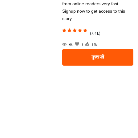
from online readers very fast.
Signup now to get access to this
story.
(7.4k)
6k
1
3.1k
मुफ्त पढ़ें