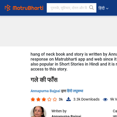
हिंदी
hang of neck book and story is written by Anna
response on Matrubharti app and web since it i
also popular in Short Stories in Hindi and it i
access to this story.
गले की फाँस
Annapurna Bajpai
द्वारा
हिंदी लघुकथा
3k
3.3k
Downloads
9k
V
Writen by
Ca
Annapurna Bajpai
लघ