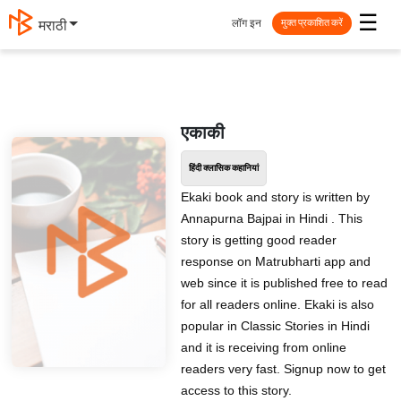
☰
लॉग इन
मराठी
मुक्त प्रकाशित करें
एकाकी
हिंदी क्लासिक कहानियां
Ekaki book and story is written by
Annapurna Bajpai in Hindi . This
story is getting good reader
response on Matrubharti app and
web since it is published free to read
for all readers online. Ekaki is also
popular in Classic Stories in Hindi
and it is receiving from online
readers very fast. Signup now to get
access to this story.