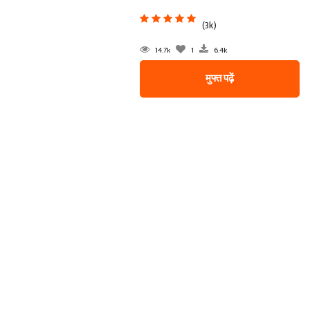
(3k)
14.7k
1
6.4k
मुफ्त पढ़ें