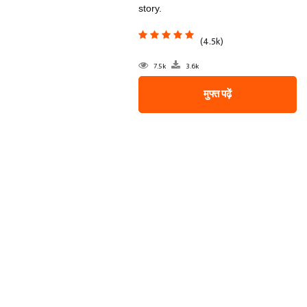
story.
(4.5k)
7.5k
3.6k
मुफ्त पढ़ें