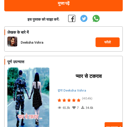
मुफ्त पढ़ें
इस पुस्तक को साझा करें:
लेखक के बारे में
फॉलो
Deeksha Vohra
पूर्ण उपन्यास
प्यार से टकराव
द्वारा Deeksha Vohra
(40.4k)
65.3k
7
34.6k