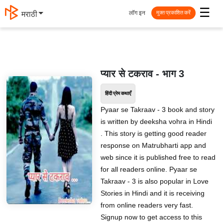
☰
लॉग इन
मराठी
मुक्त प्रकाशित करें
प्यार से टकराव - भाग 3
हिंदी प्रेम कथाएँ
Pyaar se Takraav - 3 book and story
is written by deeksha vohra in Hindi
. This story is getting good reader
response on Matrubharti app and
web since it is published free to read
for all readers online. Pyaar se
Takraav - 3 is also popular in Love
Stories in Hindi and it is receiving
from online readers very fast.
Signup now to get access to this