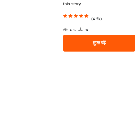
this story.
(4.5k)
6.6k
3k
मुफ्त पढ़ें