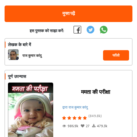
मुफ्त पढ़ें
इस पुस्तक को साझा करें:
लेखक के बारे में
फॉलो
राज कुमार कांदु
पूर्ण उपन्यास
ममता की परीक्षा
द्वारा राज कुमार कांदु
(849.8k)
986.9k
27
479.3k