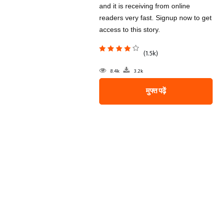
and it is receiving from online
readers very fast. Signup now to get
access to this story.
(1.5k)
8.4k
3.2k
मुफ्त पढ़ें